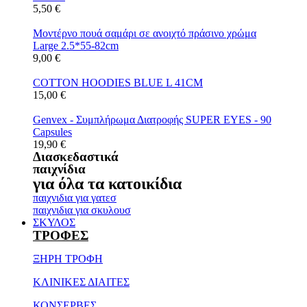
5,50
€
Μοντέρνο πουά σαμάρι σε ανοιχτό πράσινο χρώμα
Large 2.5*55-82cm
9,00
€
COTTON HOODIES BLUE L 41CM
15,00
€
Genvex - Συμπλήρωμα Διατροφής SUPER EYES - 90
Capsules
19,90
€
Διασκεδαστικά
παιχνίδια
για όλα τα κατοικίδια
παιχνιδια για γατεσ
παιχνιδια για σκυλουσ
ΣΚΥΛΟΣ
ΤΡΟΦΕΣ
ΞΗΡΗ ΤΡΟΦΗ
ΚΛΙΝΙΚΕΣ ΔΙΑΙΤΕΣ
ΚΟΝΣΕΡΒΕΣ