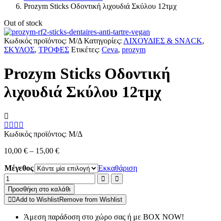
Prozym Sticks Οδοντική λιχουδιά Σκύλου 12τμχ
Out of stock
Κωδικός προϊόντος:
Μ/Δ
Κατηγορίες:
ΛΙΧΟΥΔΙΕΣ & SNACK
,
ΣΚΥΛΟΣ
,
ΤΡΟΦΕΣ
Ετικέτες:
Ceva
,
prozym
Prozym Sticks Οδοντική
λιχουδιά Σκύλου 12τμχ
Κωδικός προϊόντος:
Μ/Δ
10,00
€
–
15,00
€
Μέγεθος
Εκκαθάριση
Prozym
Sticks
Προσθήκη στο καλάθι
Οδοντική
Add to Wishlist
Remove from Wishlist
λιχουδιά
Σκύλου
Άμεση παράδοση στο χώρο σας ή με BOX NOW!