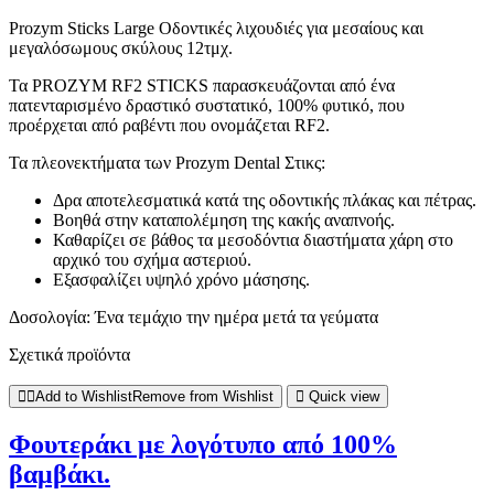
12τμχ
ποσότητα
Prozym Sticks Large Οδοντικές λιχουδιές για μεσαίους και
μεγαλόσωμους σκύλους 12τμχ.
Τα PROZYM RF2 STICKS παρασκευάζονται από ένα
πατενταρισμένο δραστικό συστατικό, 100% φυτικό, που
προέρχεται από ραβέντι που ονομάζεται RF2.
Τα πλεονεκτήματα των Prozym Dental Στικς:
Δρα αποτελεσματικά κατά της οδοντικής πλάκας και πέτρας.
Βοηθά στην καταπολέμηση της κακής αναπνοής.
Καθαρίζει σε βάθος τα μεσοδόντια διαστήματα χάρη στο
αρχικό του σχήμα αστεριού.
Εξασφαλίζει υψηλό χρόνο μάσησης.
Δοσολογία: Ένα τεμάχιο την ημέρα μετά τα γεύματα
Σχετικά προϊόντα
Add to Wishlist
Remove from Wishlist
Quick view
Φουτεράκι με λογότυπο από 100%
βαμβάκι.